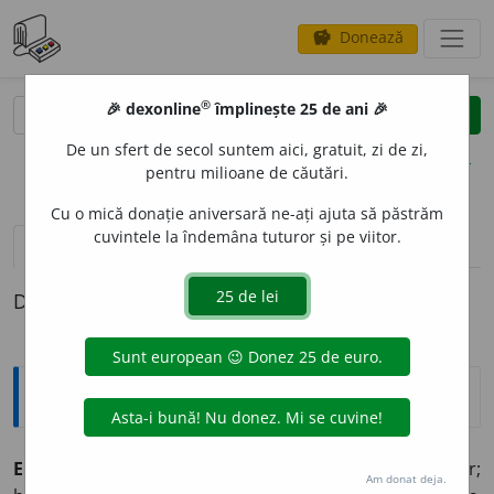
Donează
savings
®
®
🎉 dexonline
împlinește 25 de ani 🎉
caută
clear
search
De un sfert de secol suntem aici, gratuit, zi de zi,
opțiuni
pentru milioane de căutări.
Cu o mică donație aniversară ne-ați ajuta să păstrăm
cuvintele la îndemâna tuturor și pe viitor.
definiții (1)
Definiția cu ID-ul 461752:
Explicative DEX
ECLEZI
A
STIC, -Ă
adj.
referitor la biserică, la cler;
Am donat deja.