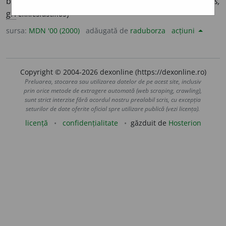
bisericesc; eclezial. (<
fr.
ecclésiastique,
lat.
ecclesiasticus,
gr.
ekklesiastikos
)
sursa:
MDN '00 (2000)
adăugată de
raduborza
acțiuni
Copyright © 2004-2026 dexonline (https://dexonline.ro)
Preluarea, stocarea sau utilizarea datelor de pe acest site, inclusiv
prin orice metode de extragere automată (web scraping, crawling),
sunt strict interzise fără acordul nostru prealabil scris, cu excepția
seturilor de date oferite oficial spre utilizare publică (vezi licența).
licență
confidențialitate
găzduit de
Hosterion