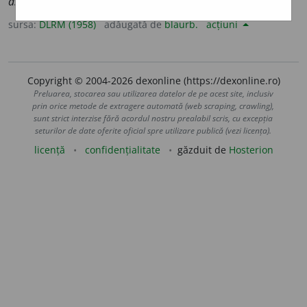
as
-] –
Fr.
ecclésiastique
(
lat. lit.
ecclesiasticus
).
sursa:
DLRM (1958)
adăugată de
blaurb.
acțiuni
Copyright © 2004-2026 dexonline (https://dexonline.ro)
Preluarea, stocarea sau utilizarea datelor de pe acest site, inclusiv
prin orice metode de extragere automată (web scraping, crawling),
sunt strict interzise fără acordul nostru prealabil scris, cu excepția
seturilor de date oferite oficial spre utilizare publică (vezi licența).
licență
confidențialitate
găzduit de
Hosterion