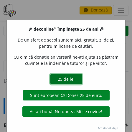
Donează
savings
®
®
🎉 dexonline
împlinește 25 de ani 🎉
caută
clear
search
De un sfert de secol suntem aici, gratuit, zi de zi,
opțiuni
pentru milioane de căutări.
Cu o mică donație aniversară ne-ați ajuta să păstrăm
cuvintele la îndemâna tuturor și pe viitor.
definiții (1)
Definiția cu ID-ul 1377411:
Explicative DEX
ECLEZI
A
STIC, -Ă
,
ecleziastici, -e
,
adj.
Bisericesc. [
Pr.
: -
zi-
Am donat deja.