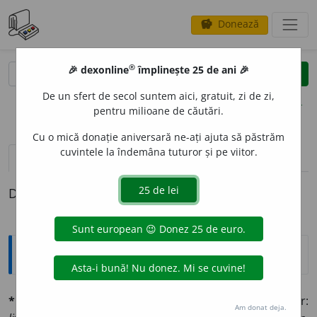
Donează
savings
®
®
🎉 dexonline
împlinește 25 de ani 🎉
caută
clear
search
De un sfert de secol suntem aici, gratuit, zi de zi,
opțiuni
pentru milioane de căutări.
Cu o mică donație aniversară ne-ați ajuta să păstrăm
cuvintele la îndemâna tuturor și pe viitor.
definiții (1)
Definiția cu ID-ul 1339780:
Explicative DEX
*ECLEZI
A
STIC
l.
adj.
Privitor la biserică sau la cler:
Am donat deja.