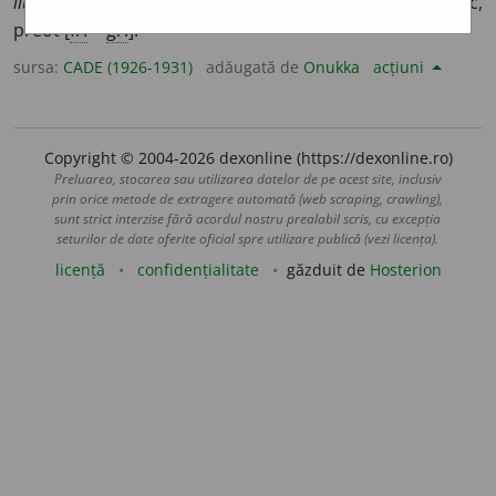
literatura
~
ă
;
adunare
~
ă
. II.
sm.
Membru al clerului, cleric,
preot [
fr.
<
gr.
].
sursa:
CADE (1926-1931)
adăugată de
Onukka
acțiuni
Copyright © 2004-2026 dexonline (https://dexonline.ro)
Preluarea, stocarea sau utilizarea datelor de pe acest site, inclusiv
prin orice metode de extragere automată (web scraping, crawling),
sunt strict interzise fără acordul nostru prealabil scris, cu excepția
seturilor de date oferite oficial spre utilizare publică (vezi licența).
licență
confidențialitate
găzduit de
Hosterion