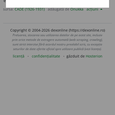
équitable
].
sursa:
CADE (1926-1931)
adăugată de
Onukka
acțiuni
Copyright © 2004-2026 dexonline (https://dexonline.ro)
Preluarea, stocarea sau utilizarea datelor de pe acest site, inclusiv
prin orice metode de extragere automată (web scraping, crawling),
sunt strict interzise fără acordul nostru prealabil scris, cu excepția
seturilor de date oferite oficial spre utilizare publică (vezi licența).
licență
confidențialitate
găzduit de
Hosterion