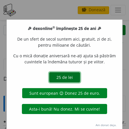
Donează
savings
®
®
🎉 dexonline
împlinește 25 de ani 🎉
caută
clear
search
De un sfert de secol suntem aici, gratuit, zi de zi,
opțiuni
pentru milioane de căutări.
Cu o mică donație aniversară ne-ați ajuta să păstrăm
cuvintele la îndemâna tuturor și pe viitor.
pronunție
(43)
volume_up
definiții (1)
Definiția cu ID-ul 1372669:
Explicative DEX
*
ECHIT
A
BIL
adj.
Drept, conform cu dreptatea [
fr.
Am donat deja.