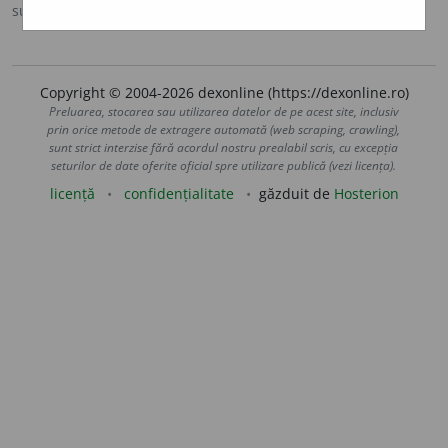
sursa:
Scriban (1939)
adăugată de
blaurb.
acțiuni
Copyright © 2004-2026 dexonline (https://dexonline.ro)
Preluarea, stocarea sau utilizarea datelor de pe acest site, inclusiv
prin orice metode de extragere automată (web scraping, crawling),
sunt strict interzise fără acordul nostru prealabil scris, cu excepția
seturilor de date oferite oficial spre utilizare publică (vezi licența).
licență
confidențialitate
găzduit de
Hosterion