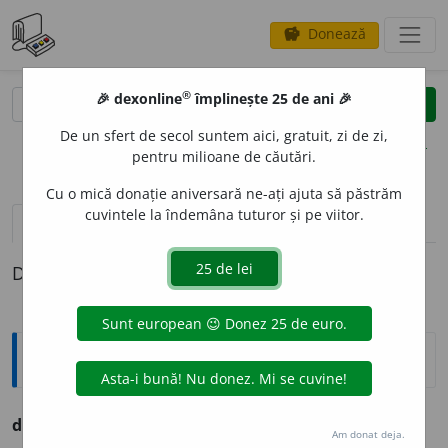
Donează
savings
®
®
🎉 dexonline
împlinește 25 de ani 🎉
caută
clear
search
De un sfert de secol suntem aici, gratuit, zi de zi,
opțiuni
pentru milioane de căutări.
Cu o mică donație aniversară ne-ați ajuta să păstrăm
cuvintele la îndemâna tuturor și pe viitor.
definiții (1)
Definiția cu ID-ul 681444:
Explicative DEX
duríg,
a
-á
v. tr.
Trans.
Daŭ de-a dura, rostogolesc.
Am donat deja.