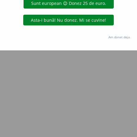
Copyright © 2004-2026 dexonline (https://dexonline.ro)
area datelor de pe acest site, inclusiv prin orice metode de extragere automată (web s
dul nostru prealabil scris, cu excepția seturilor de date oferite oficial spre utilizare pub
Am donat deja.
licență
confidențialitate
găzduit de
Hosterion