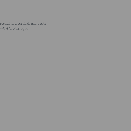
craping, crawling), sunt strict
lică (vezi licența).