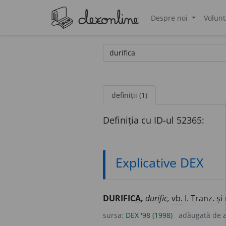
Despre noi
Volunt
®
definiții (1)
Definiția cu ID-ul 52365:
Explicative DEX
DURIFIC
A
,
dur
i
fic,
vb.
I.
Tranz.
și
sursa:
DEX '98 (1998)
adăugată de