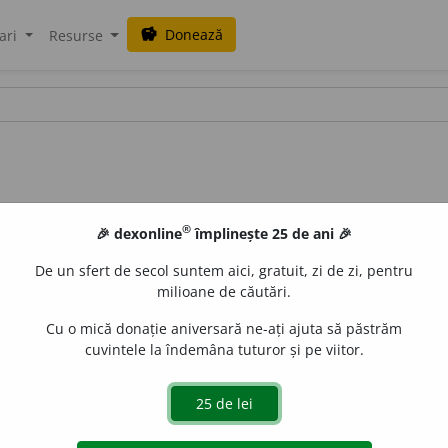
Donează
savings
ari
Resurse
®
🎉 dexonline
împlinește 25 de ani 🎉
De un sfert de secol suntem aici, gratuit, zi de zi, pentru
milioane de căutări.
Cu o mică donație aniversară ne-ați ajuta să păstrăm
cuvintele la îndemâna tuturor și pe viitor.
1
1
refl.
A (se) face (mai) dur
(
1
), mai tare. – Din
dur
.
ana_zecheru
acțiuni