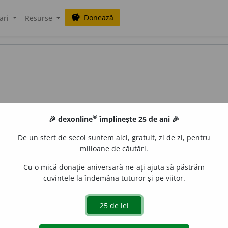
Donează
savings
ari
Resurse
®
🎉 dexonline
împlinește 25 de ani 🎉
De un sfert de secol suntem aici, gratuit, zi de zi, pentru
milioane de căutări.
Cu o mică donație aniversară ne-ați ajuta să păstrăm
cuvintele la îndemâna tuturor și pe viitor.
pline și rotunjite; dolofan; grăsulean; rotofei. /Orig. nec.
iveco
acțiuni