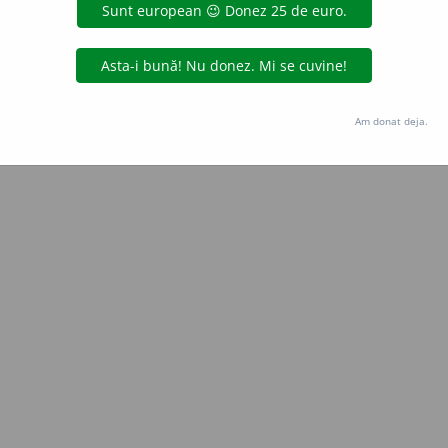
Copyright © 2004-2026 dexonline (https://dexonline.ro)
area datelor de pe acest site, inclusiv prin orice metode de extragere automată (web s
dul nostru prealabil scris, cu excepția seturilor de date oferite oficial spre utilizare pub
Am donat deja.
licență
confidențialitate
găzduit de
Hosterion