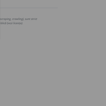
craping, crawling), sunt strict
lică (vezi licența).