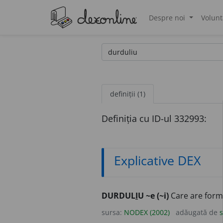
Despre noi
Volunt
®
definiții (1)
Definiția cu ID-ul 332993:
Explicative DEX
DURDUL
I
U ~e (~i)
Care are forme 
sursa:
NODEX (2002)
adăugată de
s