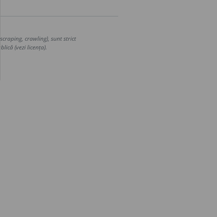
craping, crawling), sunt strict
lică (vezi licența).