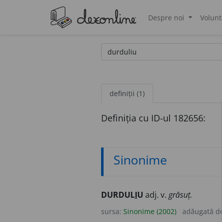
Despre noi
Volunt
®
definiții (1)
Definiția cu ID-ul 182656:
Sinonime
DURDUL
I
U
adj. v.
grăsuț.
sursa:
Sinonime (2002)
adăugată d