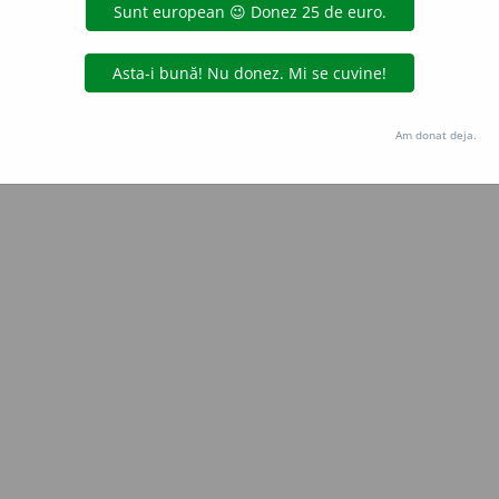
Copyright © 2004-2026 dexonline (https://dexonline.ro)
area datelor de pe acest site, inclusiv prin orice metode de extragere automată (web s
dul nostru prealabil scris, cu excepția seturilor de date oferite oficial spre utilizare pub
Am donat deja.
licență
confidențialitate
găzduit de
Hosterion