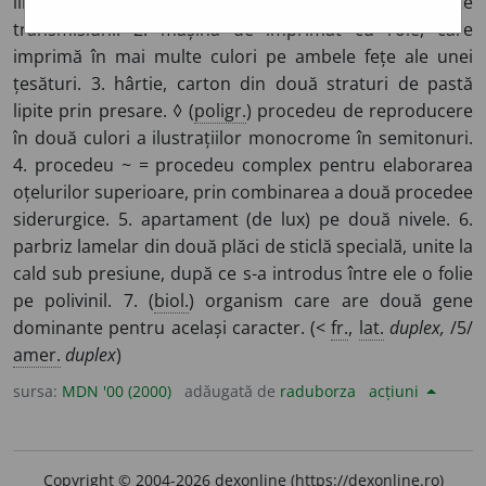
linie se pot face în același moment mai multe
transmisiuni. 2. mașină de imprimat cu role, care
imprimă în mai multe culori pe ambele fețe ale unei
țesături. 3. hârtie, carton din două straturi de pastă
lipite prin presare. ◊ (
poligr.
) procedeu de reproducere
în două culori a ilustrațiilor monocrome în semitonuri.
4. procedeu ~ = procedeu complex pentru elaborarea
oțelurilor superioare, prin combinarea a două procedee
siderurgice. 5. apartament (de lux) pe două nivele. 6.
parbriz lamelar din două plăci de sticlă specială, unite la
cald sub presiune, după ce s-a introdus între ele o folie
pe polivinil. 7. (
biol.
) organism care are două gene
dominante pentru același caracter. (<
fr.
,
lat.
duplex,
/5/
amer.
duplex
)
sursa:
MDN '00 (2000)
adăugată de
raduborza
acțiuni
Copyright © 2004-2026 dexonline (https://dexonline.ro)