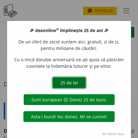
Donează
savings
®
®
🎉 dexonline
împlinește 25 de ani 🎉
caută
clear
search
De un sfert de secol suntem aici, gratuit, zi de zi,
opțiuni
pentru milioane de căutări.
Cu o mică donație aniversară ne-ați ajuta să păstrăm
cuvintele la îndemâna tuturor și pe viitor.
pronunție
(41)
volume_up
definiții (1)
Definiția cu ID-ul 461589:
Explicative DEX
D
U
PLEX
s. n.
1. sistem de telegrafie în care pe aceeași
Am donat deja.