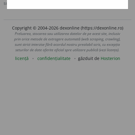
sursa:
DOOM 3 (2021)
adăugată de
gall
acțiuni
Copyright © 2004-2026 dexonline (https://dexonline.ro)
Preluarea, stocarea sau utilizarea datelor de pe acest site, inclusiv
prin orice metode de extragere automată (web scraping, crawling),
sunt strict interzise fără acordul nostru prealabil scris, cu excepția
seturilor de date oferite oficial spre utilizare publică (vezi licența).
licență
confidențialitate
găzduit de
Hosterion