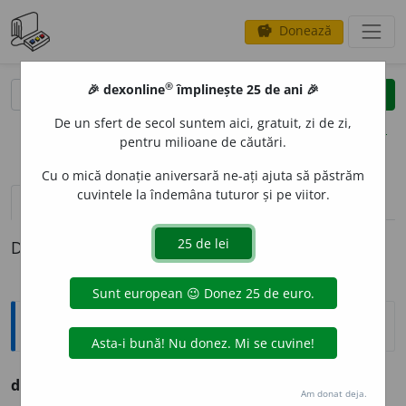
Donează
savings
®
®
🎉 dexonline
împlinește 25 de ani 🎉
caută
clear
search
De un sfert de secol suntem aici, gratuit, zi de zi,
opțiuni
pentru milioane de căutări.
Cu o mică donație aniversară ne-ați ajuta să păstrăm
cuvintele la îndemâna tuturor și pe viitor.
pronunție
(41)
volume_up
definiții (1)
Definiția cu ID-ul 1308917:
Ortografice DOOM
2
d
u
plex
(
desp.
du-plex
)
s.
n.
,
pl.
d
u
plexuri
Am donat deja.