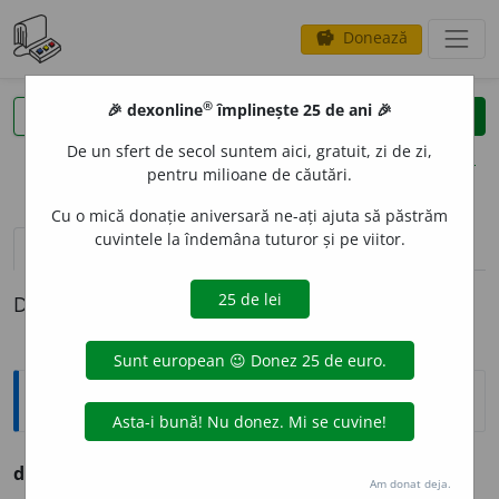
Donează
savings
®
®
🎉 dexonline
împlinește 25 de ani 🎉
caută
clear
search
De un sfert de secol suntem aici, gratuit, zi de zi,
opțiuni
pentru milioane de căutări.
Cu o mică donație aniversară ne-ați ajuta să păstrăm
cuvintele la îndemâna tuturor și pe viitor.
pronunție
(2)
volume_up
definiții (1)
Definiția cu ID-ul 679385:
Explicative DEX
dúpe
prep. V.
după.
Am donat deja.