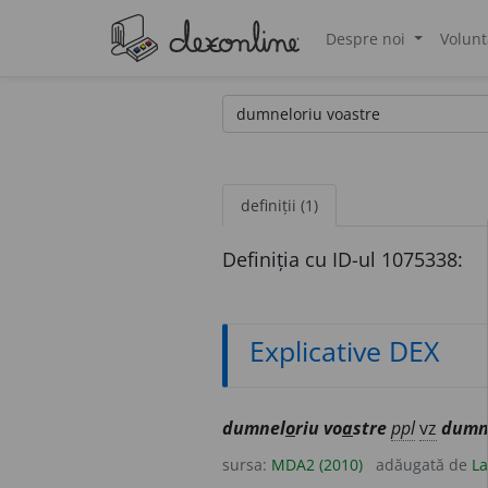
Despre noi
Volunt
®
definiții (1)
Definiția cu ID-ul 1075338:
Explicative DEX
dumnel
o
riu vo
a
stre
ppl
vz
dumn
sursa:
MDA2 (2010)
adăugată de
La