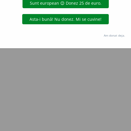
Copyright © 2004-2026 dexonline (https://dexonline.ro)
area datelor de pe acest site, inclusiv prin orice metode de extragere automată (web s
dul nostru prealabil scris, cu excepția seturilor de date oferite oficial spre utilizare pub
Am donat deja.
licență
confidențialitate
găzduit de
Hosterion