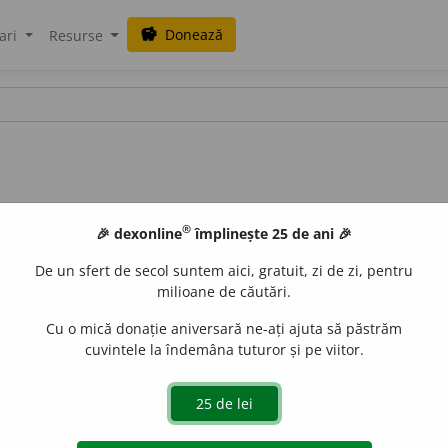
Donează
savings
ari
Resurse
®
🎉 dexonline
împlinește 25 de ani 🎉
De un sfert de secol suntem aici, gratuit, zi de zi, pentru
milioane de căutări.
Cu o mică donație aniversară ne-ați ajuta să păstrăm
cuvintele la îndemâna tuturor și pe viitor.
eavoastră
uraGellner
acțiuni