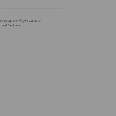
craping, crawling), sunt strict
lică (vezi licența).