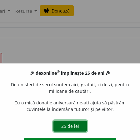
Donează
savings
ari
Resurse
®
🎉 dexonline
împlinește 25 de ani 🎉
De un sfert de secol suntem aici, gratuit, zi de zi, pentru
milioane de căutări.
Cu o mică donație aniversară ne-ați ajuta să păstrăm
cuvintele la îndemâna tuturor și pe viitor.
e
siveco
acțiuni