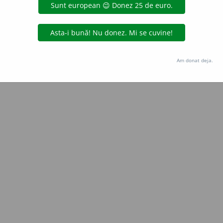
Copyright © 2004-2026 dexonline (https://dexonline.ro)
area datelor de pe acest site, inclusiv prin orice metode de extragere automată (web s
dul nostru prealabil scris, cu excepția seturilor de date oferite oficial spre utilizare pub
Am donat deja.
licență
confidențialitate
găzduit de
Hosterion