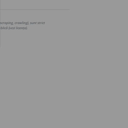
craping, crawling), sunt strict
lică (vezi licența).