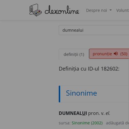
Despre noi
Volunt
®
pronunție
(50)
volume_up
definiții (1)
Definiția cu ID-ul 182602:
Sinonime
DUMNEAL
U
I
pron. v.
el.
sursa:
Sinonime (2002)
adăugată d