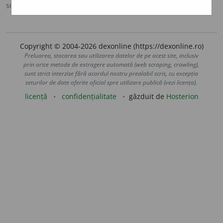
sursa:
MDA2 (2010)
adăugată de
LauraGellner
acțiuni
Copyright © 2004-2026 dexonline (https://dexonline.ro)
Preluarea, stocarea sau utilizarea datelor de pe acest site, inclusiv
prin orice metode de extragere automată (web scraping, crawling),
sunt strict interzise fără acordul nostru prealabil scris, cu excepția
seturilor de date oferite oficial spre utilizare publică (vezi licența).
licență
confidențialitate
găzduit de
Hosterion