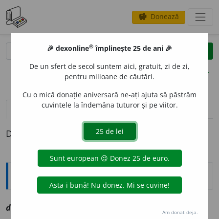
Donează
savings
®
®
🎉 dexonline
împlinește 25 de ani 🎉
caută
clear
search
De un sfert de secol suntem aici, gratuit, zi de zi,
opțiuni
pentru milioane de căutări.
Cu o mică donație aniversară ne-ați ajuta să păstrăm
cuvintele la îndemâna tuturor și pe viitor.
definiții (1)
Definiția cu ID-ul 1075248:
Explicative DEX
d
u
milor vo
a
stre
ppl
vz
dumneavoastră
Am donat deja.