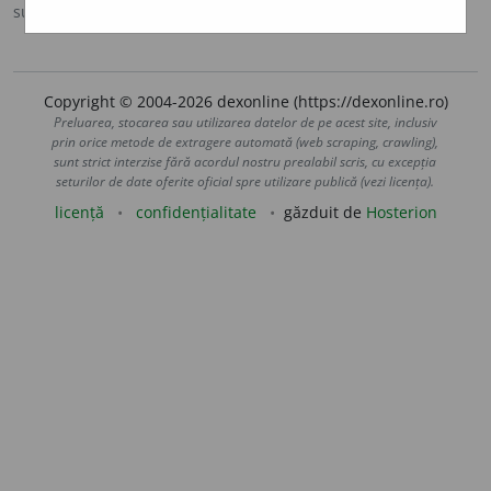
sursa:
DOOM 2 (2005)
adăugată de
raduborza
acțiuni
Copyright © 2004-2026 dexonline (https://dexonline.ro)
Preluarea, stocarea sau utilizarea datelor de pe acest site, inclusiv
prin orice metode de extragere automată (web scraping, crawling),
sunt strict interzise fără acordul nostru prealabil scris, cu excepția
seturilor de date oferite oficial spre utilizare publică (vezi licența).
licență
confidențialitate
găzduit de
Hosterion