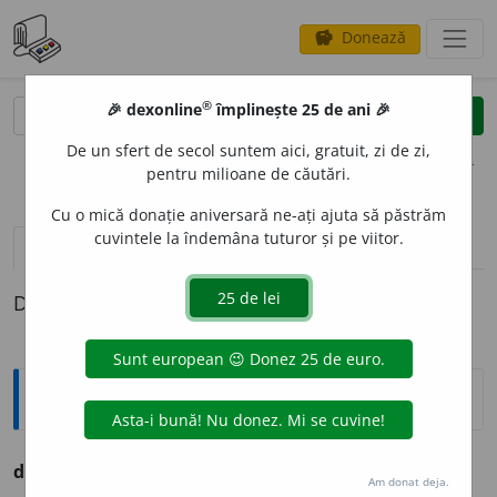
Donează
savings
®
®
🎉 dexonline
împlinește 25 de ani 🎉
caută
clear
search
De un sfert de secol suntem aici, gratuit, zi de zi,
opțiuni
pentru milioane de căutări.
Cu o mică donație aniversară ne-ați ajuta să păstrăm
cuvintele la îndemâna tuturor și pe viitor.
pronunție
(5)
volume_up
definiții (1)
Definiția cu ID-ul 768829:
Ortografice DOOM
dulce
a
g
adj.
m.
,
pl.
dulc
e
gi;
f.
dulce
a
gă,
pl.
dulc
e
ge
Am donat deja.