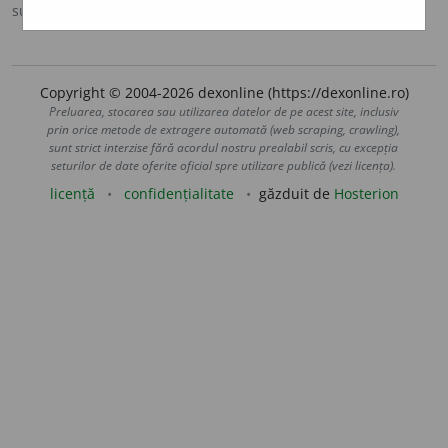
sursa:
Sinonime (2002)
adăugată de
siveco
acțiuni
Copyright © 2004-2026 dexonline (https://dexonline.ro)
Preluarea, stocarea sau utilizarea datelor de pe acest site, inclusiv
prin orice metode de extragere automată (web scraping, crawling),
sunt strict interzise fără acordul nostru prealabil scris, cu excepția
seturilor de date oferite oficial spre utilizare publică (vezi licența).
licență
confidențialitate
găzduit de
Hosterion