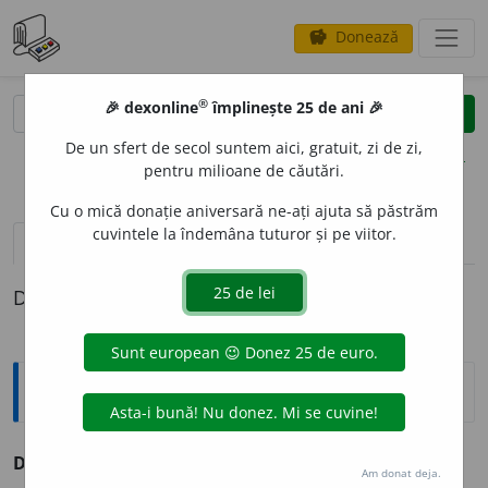
Donează
savings
®
®
🎉 dexonline
împlinește 25 de ani 🎉
caută
clear
search
De un sfert de secol suntem aici, gratuit, zi de zi,
opțiuni
pentru milioane de căutări.
Cu o mică donație aniversară ne-ați ajuta să păstrăm
cuvintele la îndemâna tuturor și pe viitor.
pronunție
(5)
volume_up
definiții (1)
Definiția cu ID-ul 182567:
Sinonime
DULCE
A
G
adj. v.
languros, mieros, sentimental.
Am donat deja.