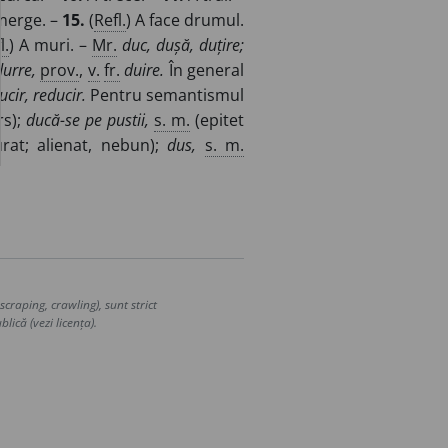
 merge. –
15.
(
Refl.
) A face drumul.
l.
) A muri. –
Mr.
duc, dușă, duțire;
durre,
prov.
,
v.
fr.
duire.
În general
ucir, reducir.
Pentru semantismul
rs);
ducă-se pe pustii,
s. m.
(epitet
urat; alienat, nebun);
dus,
s. m.
craping, crawling), sunt strict
lică (vezi licența).