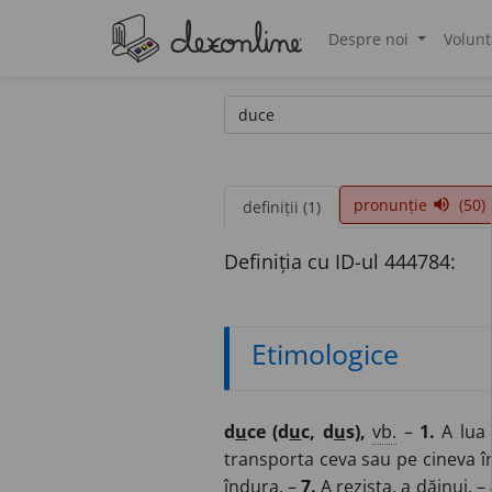
Despre noi
Volunt
®
pronunție
(50)
volume_up
definiții (1)
Definiția cu ID-ul 444784:
Etimologice
d
u
ce (d
u
c, d
u
s),
vb.
–
1.
A lua 
transporta ceva sau pe cineva înt
îndura. –
7.
A rezista, a dăinui. –