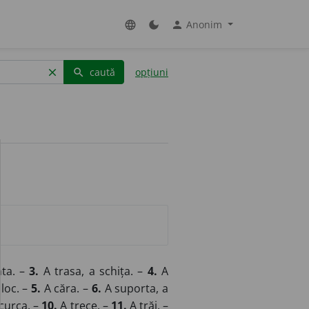
Anonim
language
dark_mode
person
caută
opțiuni
clear
search
nta. –
3.
A trasa, a schița. –
4.
A
 loc. –
5.
A căra. –
6.
A suporta, a
ncurca. –
10.
A trece. –
11.
A trăi. –