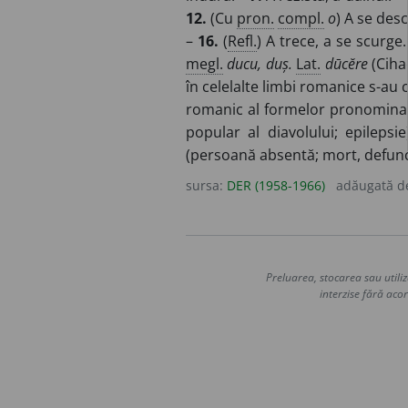
12.
(Cu
pron.
compl.
o
) A se des
–
16.
(
Refl.
) A trece, a se scurge
megl.
ducu, duș.
Lat.
dūcĕre
(Ciha
în celelalte limbi romanice s-a
romanic al formelor pronomina
popular al diavolului; epilepsi
(persoană absentă; mort, defunc
sursa:
DER (1958-1966)
adăugată 
Preluarea, stocarea sau utiliz
interzise fără acor