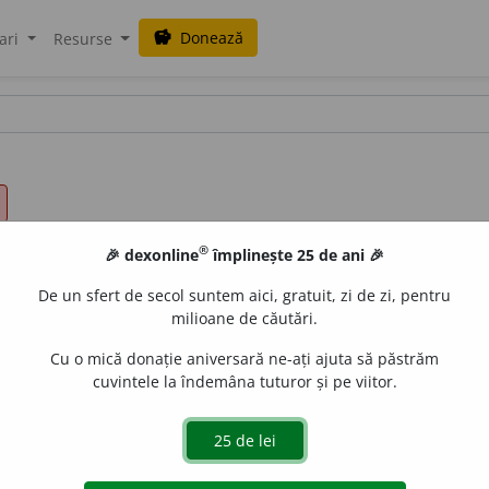
Donează
savings
ari
Resurse
®
🎉 dexonline
împlinește 25 de ani 🎉
De un sfert de secol suntem aici, gratuit, zi de zi, pentru
milioane de căutări.
Cu o mică donație aniversară ne-ați ajuta să păstrăm
cuvintele la îndemâna tuturor și pe viitor.
cu sine pe cineva spre a-l conduce. –
2.
A călăuzi, a orie
r-un anumit loc, a lua ceva sau pe cineva și a-l pune în alt
8.
A face să reziste, a face să dăinuie. –
9.
(
Arg.
) A înșela, a î