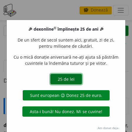
Donează
savings
®
®
🎉 dexonline
împlinește 25 de ani 🎉
caută
clear
search
De un sfert de secol suntem aici, gratuit, zi de zi,
opțiuni
pentru milioane de căutări.
Cu o mică donație aniversară ne-ați ajuta să păstrăm
cuvintele la îndemâna tuturor și pe viitor.
pronunție
(50)
volume_up
definiții (1)
Definiția cu ID-ul 677935:
Explicative DEX
duc, dus,
a
dúce
v. tr. (lat.
duco, dúcere,
it.
durre,
fr.
duire,
Am donat deja.