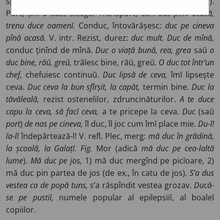
sp.
ducir,
pg.
duzir.
V.
a-duc.
– Imperativu
du! nu duce!
).
Port, țin:
a duce steagu.
Transport, car:
duc pîne acasă,
trenu duce oamenĭ.
Conduc, întovărășesc:
duc pe cineva
pînă acasă.
V. intr. Rezist, durez:
duc mult. Duc de mînă,
conduc ținînd de mînă.
Duc o viață bună, rea, grea
saŭ
o
duc bine, răŭ, greŭ,
trăĭesc bine, răŭ, greŭ.
O duc tot într’un
chef,
chefuiesc continuŭ.
Duc lipsă de ceva,
îmĭ lipsește
ceva.
Duc ceva la bun sfîrșit,
la capăt,
termin bine.
Duc la
tăvăleală,
rezist ostenelilor, zdruncinăturilor.
A te duce
capu la ceva, să facĭ ceva,
a te pricepe la ceva.
Duc
(saŭ
port
)
de nas pe cineva,
îl duc, îl joc cum îmĭ place mie.
Du-l!
ĭa-l!
îndepărtează-l! V. refl. Plec, merg:
mă duc în grădină,
la școală, la Galațĭ.
Fig.
Mor (adică
mă duc pe cea-laltă
lume
).
Mă duc pe jos,
1) mă duc mergînd pe picĭoare, 2)
mă duc pin partea de jos (de ex., în catu de jos).
S’a dus
vestea ca de popă tuns,
s’a răspîndit vestea grozav.
Ducă-
se pe pustiĭ,
numele popular al epilepsiiĭ, al boaleĭ
copiilor.