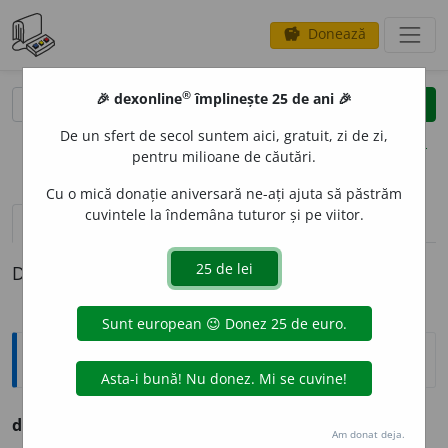
Donează
savings
®
®
🎉 dexonline
împlinește 25 de ani 🎉
caută
clear
search
De un sfert de secol suntem aici, gratuit, zi de zi,
opțiuni
pentru milioane de căutări.
Cu o mică donație aniversară ne-ați ajuta să păstrăm
cuvintele la îndemâna tuturor și pe viitor.
pronunție
(23)
volume_up
definiții (1)
Definiția cu ID-ul 1308558:
Ortografice DOOM
drac
s.
m.
,
pl.
draci
Am donat deja.