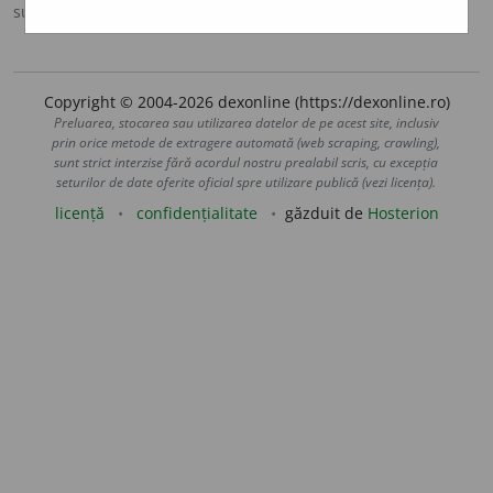
sursa:
DOOM 3 (2021)
adăugată de
gall
acțiuni
Copyright © 2004-2026 dexonline (https://dexonline.ro)
Preluarea, stocarea sau utilizarea datelor de pe acest site, inclusiv
prin orice metode de extragere automată (web scraping, crawling),
sunt strict interzise fără acordul nostru prealabil scris, cu excepția
seturilor de date oferite oficial spre utilizare publică (vezi licența).
licență
confidențialitate
găzduit de
Hosterion