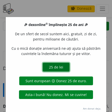
Donează
savings
®
®
🎉 dexonline
împlinește 25 de ani 🎉
caută
clear
search
De un sfert de secol suntem aici, gratuit, zi de zi,
opțiuni
pentru milioane de căutări.
Cu o mică donație aniversară ne-ați ajuta să păstrăm
cuvintele la îndemâna tuturor și pe viitor.
pronunție
(3)
volume_up
definiții (1)
Definiția cu ID-ul 332732:
Explicative DEX
DOVLE
A
C ~
e
ci
m.
1) Plantă târâtoare cu fructe mari,
Am donat deja.