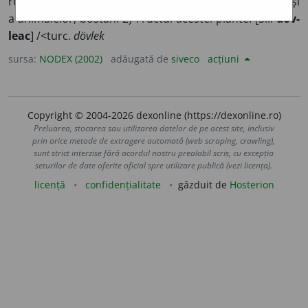
rotunde sau lunguiețe, folosite în alimentația omului și
a animalelor; bostan. 2) Fructul acestei plante. [Sil.
dov-
leac
] /<turc.
dövlek
sursa:
NODEX (2002)
adăugată de
siveco
acțiuni
Copyright © 2004-2026 dexonline (https://dexonline.ro)
Preluarea, stocarea sau utilizarea datelor de pe acest site, inclusiv
prin orice metode de extragere automată (web scraping, crawling),
sunt strict interzise fără acordul nostru prealabil scris, cu excepția
seturilor de date oferite oficial spre utilizare publică (vezi licența).
licență
confidențialitate
găzduit de
Hosterion