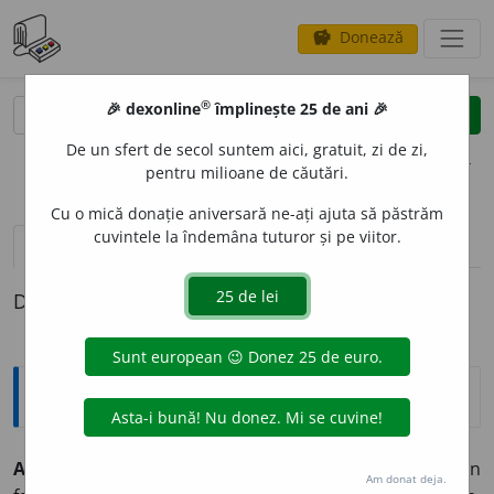
Donează
savings
®
®
🎉 dexonline
împlinește 25 de ani 🎉
caută
clear
search
De un sfert de secol suntem aici, gratuit, zi de zi,
opțiuni
pentru milioane de căutări.
Cu o mică donație aniversară ne-ați ajuta să păstrăm
cuvintele la îndemâna tuturor și pe viitor.
pronunție
(50)
volume_up
definiții (1)
Definiția cu ID-ul 332730:
Explicative DEX
A DOVED
I
~
e
sc
tranz.
1) A adeveri prin dovezi sau prin
Am donat deja.