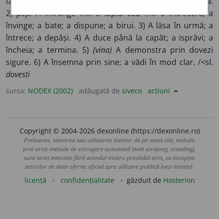
fapte concrete; a demonstra; a proba; a arăta; a atesta.
2)
pop.
A înfrânge într-o luptă sau într-o întrecere; a
învinge; a bate; a dispune; a birui. 3) A lăsa în urmă; a
întrece; a depăși. 4) A duce până la capăt; a isprăvi; a
încheia; a termina. 5)
(vina)
A demonstra prin dovezi
sigure. 6) A însemna prin sine; a vădi în mod clar. /<sl.
dovesti
sursa:
NODEX (2002)
adăugată de
siveco
acțiuni
Copyright © 2004-2026 dexonline (https://dexonline.ro)
Preluarea, stocarea sau utilizarea datelor de pe acest site, inclusiv
prin orice metode de extragere automată (web scraping, crawling),
sunt strict interzise fără acordul nostru prealabil scris, cu excepția
seturilor de date oferite oficial spre utilizare publică (vezi licența).
licență
confidențialitate
găzduit de
Hosterion