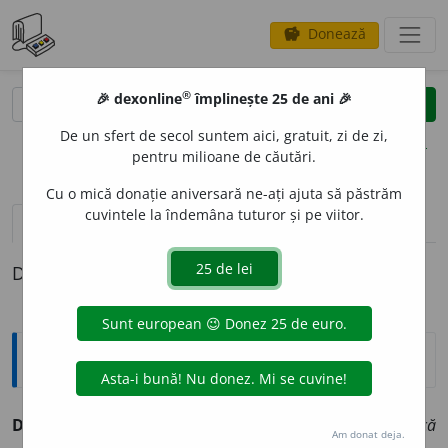
Donează
savings
®
®
🎉 dexonline
împlinește 25 de ani 🎉
caută
clear
search
De un sfert de secol suntem aici, gratuit, zi de zi,
opțiuni
pentru milioane de căutări.
Cu o mică donație aniversară ne-ați ajuta să păstrăm
cuvintele la îndemâna tuturor și pe viitor.
pronunție
(50)
volume_up
definiții (1)
Definiția cu ID-ul 182261:
Sinonime
DOR
s.
1.
alean, nostalgie.
(Cântă ca să-și mai potolească
Am donat deja.