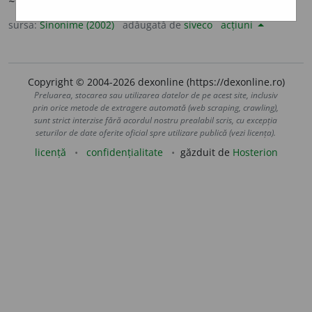
~ul.)
2.
v.
aspirație.
sursa:
Sinonime (2002)
adăugată de
siveco
acțiuni
Copyright © 2004-2026 dexonline (https://dexonline.ro)
Preluarea, stocarea sau utilizarea datelor de pe acest site, inclusiv
prin orice metode de extragere automată (web scraping, crawling),
sunt strict interzise fără acordul nostru prealabil scris, cu excepția
seturilor de date oferite oficial spre utilizare publică (vezi licența).
licență
confidențialitate
găzduit de
Hosterion