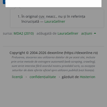
modificată
În original
cuv.
neacc., nu și în referința
încrucișată —
LauraGellner
sursa:
MDA2 (2010)
adăugată de
LauraGellner
acțiuni
Copyright © 2004-2026 dexonline (https://dexonline.ro)
Preluarea, stocarea sau utilizarea datelor de pe acest site, inclusiv
prin orice metode de extragere automată (web scraping, crawling),
sunt strict interzise fără acordul nostru prealabil scris, cu excepția
seturilor de date oferite oficial spre utilizare publică (vezi licența).
licență
confidențialitate
găzduit de
Hosterion