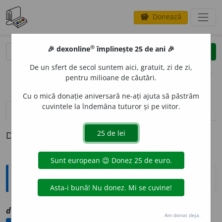
Donează
savings
®
®
🎉 dexonline
împlinește 25 de ani 🎉
caută
clear
search
De un sfert de secol suntem aici, gratuit, zi de zi,
opțiuni
pentru milioane de căutări.
Cu o mică donație aniversară ne-ați ajuta să păstrăm
cuvintele la îndemâna tuturor și pe viitor.
definiții (1)
Definiția cu ID-ul 1071486:
Explicative DEX
[1]
d
o
mnelor vo
a
stre
ppl
vz
dumneavoastră
Am donat deja.