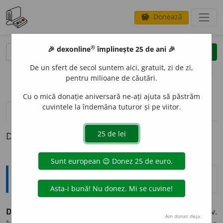
Donează
savings
®
®
🎉 dexonline
împlinește 25 de ani 🎉
caută
clear
search
De un sfert de secol suntem aici, gratuit, zi de zi,
opțiuni
pentru milioane de căutări.
Cu o mică donație aniversară ne-ați ajuta să păstrăm
cuvintele la îndemâna tuturor și pe viitor.
pronunție
(27)
volume_up
definiții (1)
Definiția cu ID-ul 182227:
Sinonime
DOMIN
A
vb.
1.
v.
stăpâni.
2.
v.
controla.
3.
v.
subjuga.
4.
v.
Am donat deja.