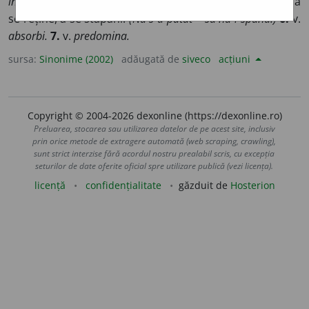
învinge.
5.
a se abține, a se înfrâna, a se opri, a răbda, a
se reține, a se stăpâni.
(Nu s-a putut ~ să nu-i spună.)
6.
v.
absorbi.
7.
v.
predomina.
sursa:
Sinonime (2002)
adăugată de
siveco
acțiuni
Copyright © 2004-2026 dexonline (https://dexonline.ro)
Preluarea, stocarea sau utilizarea datelor de pe acest site, inclusiv
prin orice metode de extragere automată (web scraping, crawling),
sunt strict interzise fără acordul nostru prealabil scris, cu excepția
seturilor de date oferite oficial spre utilizare publică (vezi licența).
licență
confidențialitate
găzduit de
Hosterion