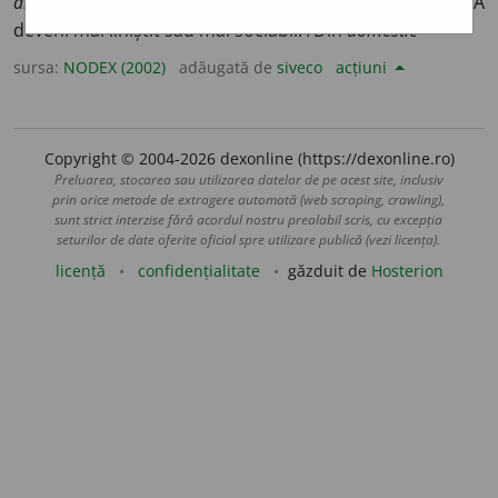
animale)
A deveni domestic. 2)
fig. (despre persoane)
A
deveni mai liniștit sau mai sociabil. /Din
domestic
sursa:
NODEX (2002)
adăugată de
siveco
acțiuni
Copyright © 2004-2026 dexonline (https://dexonline.ro)
Preluarea, stocarea sau utilizarea datelor de pe acest site, inclusiv
prin orice metode de extragere automată (web scraping, crawling),
sunt strict interzise fără acordul nostru prealabil scris, cu excepția
seturilor de date oferite oficial spre utilizare publică (vezi licența).
licență
confidențialitate
găzduit de
Hosterion