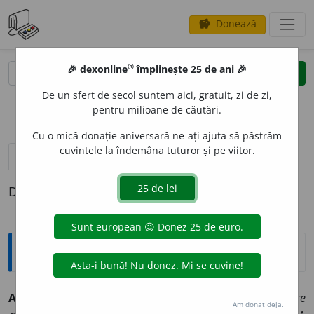
Donează
savings
®
®
🎉 dexonline
împlinește 25 de ani 🎉
caută
clear
search
De un sfert de secol suntem aici, gratuit, zi de zi,
opțiuni
pentru milioane de căutări.
Cu o mică donație aniversară ne-ați ajuta să păstrăm
cuvintele la îndemâna tuturor și pe viitor.
pronunție
(9)
volume_up
definiții (1)
Definiția cu ID-ul 332659:
Explicative DEX
A SE DOMESTIC
I
pers. 3
se ~
e
ște
intranz.
1)
(despre
Am donat deja.