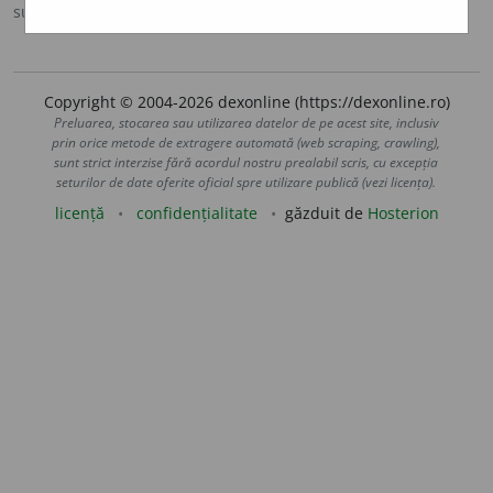
sursa:
DOOM 3 (2021)
adăugată de
gall
acțiuni
Copyright © 2004-2026 dexonline (https://dexonline.ro)
Preluarea, stocarea sau utilizarea datelor de pe acest site, inclusiv
prin orice metode de extragere automată (web scraping, crawling),
sunt strict interzise fără acordul nostru prealabil scris, cu excepția
seturilor de date oferite oficial spre utilizare publică (vezi licența).
licență
confidențialitate
găzduit de
Hosterion