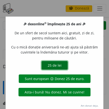
Donează
savings
®
®
🎉 dexonline
împlinește 25 de ani 🎉
caută
clear
search
De un sfert de secol suntem aici, gratuit, zi de zi,
opțiuni
pentru milioane de căutări.
Cu o mică donație aniversară ne-ați ajuta să păstrăm
cuvintele la îndemâna tuturor și pe viitor.
definiții (1)
Definiția cu ID-ul 1308430:
Ortografice DOOM
dolos
i
v
adj.
m.
,
pl.
dolos
i
vi
;
f.
dolos
i
vă
,
pl.
dolos
i
ve
Am donat deja.