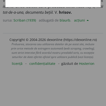
V.
doctor
). Act vechĭ, probă, dovadă scrisă:
document
istoric.
Orice obĭect care probează ceva:
nasu roș e, maĭ
tot-de-a-una, decumentu bețiiĭ.
V.
hrisov.
sursa:
Scriban (1939)
adăugată de
blaurb.
acțiuni
Copyright © 2004-2026 dexonline (https://dexonline.ro)
Preluarea, stocarea sau utilizarea datelor de pe acest site, inclusiv
prin orice metode de extragere automată (web scraping, crawling),
sunt strict interzise fără acordul nostru prealabil scris, cu excepția
seturilor de date oferite oficial spre utilizare publică (vezi licența).
licență
confidențialitate
găzduit de
Hosterion