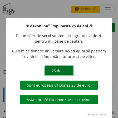
Donează
savings
®
®
🎉 dexonline
împlinește 25 de ani 🎉
caută
clear
search
De un sfert de secol suntem aici, gratuit, zi de zi,
opțiuni
pentru milioane de căutări.
Cu o mică donație aniversară ne-ați ajuta să păstrăm
cuvintele la îndemâna tuturor și pe viitor.
pronunție
(50)
volume_up
definiții (1)
Definiția cu ID-ul 673606:
Explicative DEX
* documént
n., pl.
e
(lat.
documentum,
d.
dócere,
a arăta.
Am donat deja.