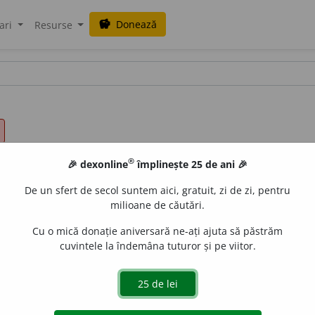
Donează
savings
ari
Resurse
®
🎉 dexonline
împlinește 25 de ani 🎉
De un sfert de secol suntem aici, gratuit, zi de zi, pentru
milioane de căutări.
Cu o mică donație aniversară ne-ați ajuta să păstrăm
cuvintele la îndemâna tuturor și pe viitor.
 să se dizolve. 2) A face să înceteze existența; a desființa. /<
iveco
acțiuni