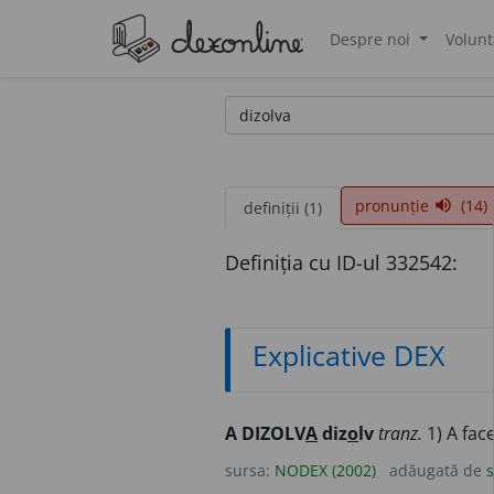
Despre noi
Volunt
®
pronunție
(14)
volume_up
definiții (1)
Definiția cu ID-ul 332542:
Explicative DEX
A DIZOLV
A
diz
o
lv
tranz.
1) A face
sursa:
NODEX (2002)
adăugată de
s