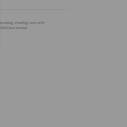
craping, crawling), sunt strict
lică (vezi licența).