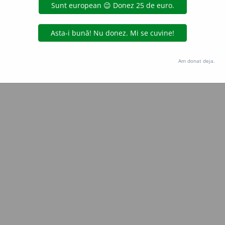
Copyright © 2004-2026 dexonline (https://dexonline.ro)
area datelor de pe acest site, inclusiv prin orice metode de extragere automată (web s
dul nostru prealabil scris, cu excepția seturilor de date oferite oficial spre utilizare pub
Am donat deja.
licență
confidențialitate
găzduit de
Hosterion