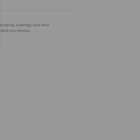
craping, crawling), sunt strict
lică (vezi licența).