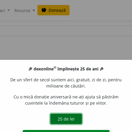
Donează
savings
ari
Resurse
®
🎉 dexonline
împlinește 25 de ani 🎉
De un sfert de secol suntem aici, gratuit, zi de zi, pentru
milioane de căutări.
Cu o mică donație aniversară ne-ați ajuta să păstrăm
cuvintele la îndemâna tuturor și pe viitor.
rt.
dizenter
i
a,
g.-d.
art.
dizenter
i
ei;
pl.
dizenter
i
i,
art.
dizenter
i
ile
e
raduborza
acțiuni