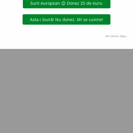
Copyright © 2004-2026 dexonline (https://dexonline.ro)
area datelor de pe acest site, inclusiv prin orice metode de extragere automată (web s
dul nostru prealabil scris, cu excepția seturilor de date oferite oficial spre utilizare pub
Am donat deja.
licență
confidențialitate
găzduit de
Hosterion