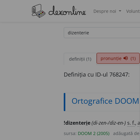
Despre noi
Volunt
®
pronunție
(1)
volume_up
definiții (1)
Definiția cu ID-ul 768247:
Ortografice DOOM
!dizenter
i
e
(di-zen-/diz-en-)
s. f.
,
a
sursa:
DOOM 2 (2005)
adăugată d