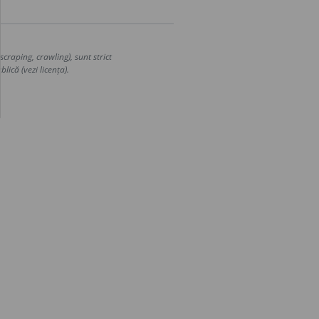
craping, crawling), sunt strict
lică (vezi licența).