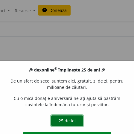
Donează
savings
ari
Resurse
®
🎉 dexonline
împlinește 25 de ani 🎉
De un sfert de secol suntem aici, gratuit, zi de zi, pentru
milioane de căutări.
Cu o mică donație aniversară ne-ați ajuta să păstrăm
cuvintele la îndemâna tuturor și pe viitor.
s.
f.
,
art.
dizenter
i
a
,
g.-d.
art.
dizenter
i
ei
;
pl.
dizenter
i
i
,
art.
dizen
e
gall
acțiuni