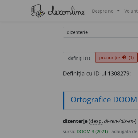
Despre noi
Volunt
®
pronunție
(1)
volume_up
definiții (1)
Definiția cu ID-ul 1308279:
Ortografice DOOM
dizenter
i
e
(
desp.
di-zen-/diz-en-
)
sursa:
DOOM 3 (2021)
adăugată d