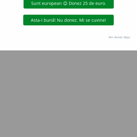
Copyright © 2004-2026 dexonline (https://dexonline.ro)
area datelor de pe acest site, inclusiv prin orice metode de extragere automată (web s
dul nostru prealabil scris, cu excepția seturilor de date oferite oficial spre utilizare pub
Am donat deja.
licență
confidențialitate
găzduit de
Hosterion