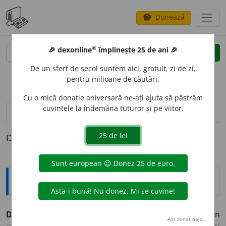
Donează
savings
®
®
🎉 dexonline
împlinește 25 de ani 🎉
caută
clear
search
De un sfert de secol suntem aici, gratuit, zi de zi,
opțiuni
pentru milioane de căutări.
Cu o mică donație aniversară ne-ați ajuta să păstrăm
cuvintele la îndemâna tuturor și pe viitor.
pronunție
(25)
volume_up
definiții (1)
Definiția cu ID-ul 332527:
Explicative DEX
DIVIZI
U
NE ~i
f.
1)
v.
A DIVIDE.
2) Fragment obținut în
Am donat deja.