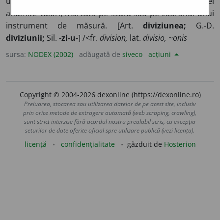
urma unei împărțiri. 3) Liniuță care corespunde unei
anumite valori, marcată pe scara sau pe cadranul unui
instrument de măsură. [Art.
diviziunea;
G.-D.
diviziunii;
Sil.
-zi-u-
] /<fr.
division,
lat.
divisio, ~onis
sursa:
NODEX (2002)
adăugată de
siveco
acțiuni
Copyright © 2004-2026 dexonline (https://dexonline.ro)
Preluarea, stocarea sau utilizarea datelor de pe acest site, inclusiv
prin orice metode de extragere automată (web scraping, crawling),
sunt strict interzise fără acordul nostru prealabil scris, cu excepția
seturilor de date oferite oficial spre utilizare publică (vezi licența).
licență
confidențialitate
găzduit de
Hosterion