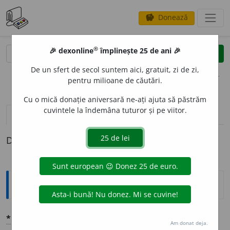
Donează
savings
®
®
🎉 dexonline
împlinește 25 de ani 🎉
caută
clear
search
De un sfert de secol suntem aici, gratuit, zi de zi,
opțiuni
pentru milioane de căutări.
Cu o mică donație aniversară ne-ați ajuta să păstrăm
cuvintele la îndemâna tuturor și pe viitor.
pronunție
(33)
volume_up
definiții (1)
Definiția cu ID-ul 1370420:
Explicative DEX
*
DIV
I
ZIE
👉
DIVIZI
U
NE
.
Am donat deja.