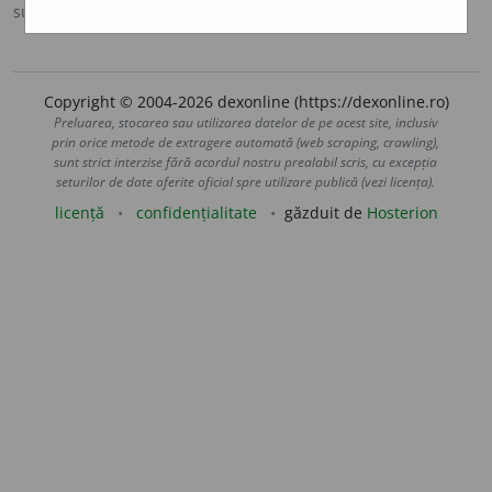
sursa:
CADE (1926-1931)
adăugată de
Onukka
acțiuni
Copyright © 2004-2026 dexonline (https://dexonline.ro)
Preluarea, stocarea sau utilizarea datelor de pe acest site, inclusiv
prin orice metode de extragere automată (web scraping, crawling),
sunt strict interzise fără acordul nostru prealabil scris, cu excepția
seturilor de date oferite oficial spre utilizare publică (vezi licența).
licență
confidențialitate
găzduit de
Hosterion