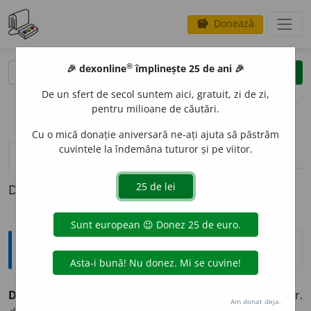
Donează
savings
®
®
🎉 dexonline
împlinește 25 de ani 🎉
caută
clear
search
De un sfert de secol suntem aici, gratuit, zi de zi,
opțiuni
pentru milioane de căutări.
Cu o mică donație aniversară ne-ați ajuta să păstrăm
cuvintele la îndemâna tuturor și pe viitor.
definiții (1)
Definiția cu ID-ul 332422:
Explicative DEX
DISPERS
I
V ~ă (~i, ~e)
Care produce dispersia. /<fr.
Am donat deja.