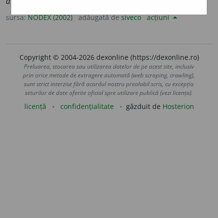
dispersif
sursa:
NODEX (2002)
adăugată de
siveco
acțiuni
Copyright © 2004-2026 dexonline (https://dexonline.ro)
Preluarea, stocarea sau utilizarea datelor de pe acest site, inclusiv
prin orice metode de extragere automată (web scraping, crawling),
sunt strict interzise fără acordul nostru prealabil scris, cu excepția
seturilor de date oferite oficial spre utilizare publică (vezi licența).
licență
confidențialitate
găzduit de
Hosterion