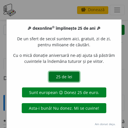
Donează
savings
®
®
🎉 dexonline
împlinește 25 de ani 🎉
caută
clear
search
De un sfert de secol suntem aici, gratuit, zi de zi,
opțiuni
pentru milioane de căutări.
Cu o mică donație aniversară ne-ați ajuta să păstrăm
cuvintele la îndemâna tuturor și pe viitor.
definiții (1)
Definiția cu ID-ul 1370158:
Explicative DEX
*
DISENTER
I
E
sf.
🩺
Boală contagioasă care se manifestă
Am donat deja.