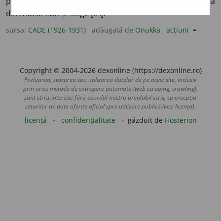
prin urdinare foarte frecuentă și dureroasă, compusă
din mucozități și sînge [
fr.
].
sursa:
CADE (1926-1931)
adăugată de
Onukka
acțiuni
Copyright © 2004-2026 dexonline (https://dexonline.ro)
Preluarea, stocarea sau utilizarea datelor de pe acest site, inclusiv
prin orice metode de extragere automată (web scraping, crawling),
sunt strict interzise fără acordul nostru prealabil scris, cu excepția
seturilor de date oferite oficial spre utilizare publică (vezi licența).
licență
confidențialitate
găzduit de
Hosterion