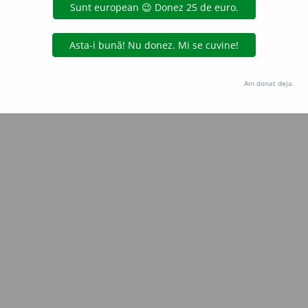
Copyright © 2004-2026 dexonline (https://dexonline.ro)
area datelor de pe acest site, inclusiv prin orice metode de extragere automată (web s
dul nostru prealabil scris, cu excepția seturilor de date oferite oficial spre utilizare pub
Am donat deja.
licență
confidențialitate
găzduit de
Hosterion