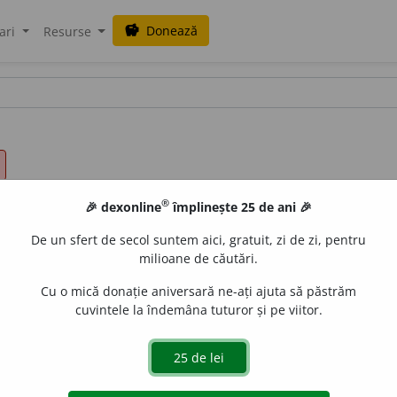
Donează
savings
ari
Resurse
®
🎉 dexonline
împlinește 25 de ani 🎉
De un sfert de secol suntem aici, gratuit, zi de zi, pentru
milioane de căutări.
Cu o mică donație aniversară ne-ați ajuta să păstrăm
cuvintele la îndemâna tuturor și pe viitor.
ai) poate discuta. 2. contestabil, îndoielnic. (<
fr.
discutable
)
e
raduborza
acțiuni