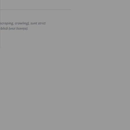
craping, crawling), sunt strict
lică (vezi licența).