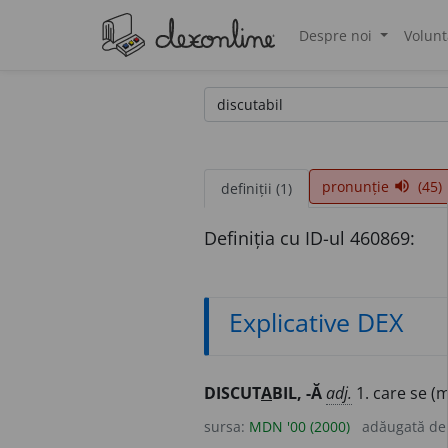
Despre noi
Volunt
®
pronunție
(45)
volume_up
definiții (1)
Definiția cu ID-ul 460869:
Explicative DEX
DISCUT
A
BIL, -Ă
adj.
1. care se (m
sursa:
MDN '00 (2000)
adăugată d