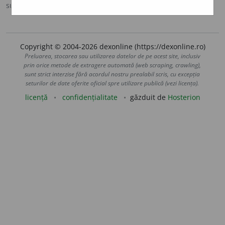
sursa:
DOOM 2 (2005)
adăugată de
raduborza
acțiuni
Copyright © 2004-2026 dexonline (https://dexonline.ro)
Preluarea, stocarea sau utilizarea datelor de pe acest site, inclusiv
prin orice metode de extragere automată (web scraping, crawling),
sunt strict interzise fără acordul nostru prealabil scris, cu excepția
seturilor de date oferite oficial spre utilizare publică (vezi licența).
licență
confidențialitate
găzduit de
Hosterion