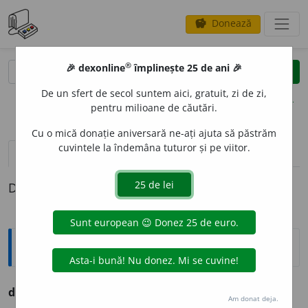
Donează
savings
®
®
🎉 dexonline
împlinește 25 de ani 🎉
caută
clear
search
De un sfert de secol suntem aici, gratuit, zi de zi,
opțiuni
pentru milioane de căutări.
Cu o mică donație aniversară ne-ați ajuta să păstrăm
cuvintele la îndemâna tuturor și pe viitor.
pronunție
(50)
volume_up
definiții (1)
Definiția cu ID-ul 768015:
Ortografice DOOM
discut
a
(a ~)
vb.
,
ind.
prez.
3
disc
u
tă
Am donat deja.