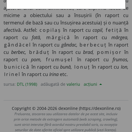
deminutus < deminuere
„micșora”): cuvânt derivat cu
ajutorul unui sufix diminutival, care exprimă ideea de
micime a obiectului sau a însușirii (în raport cu
termenul de bază sau cu însușirea acestuia) și o nuanță
afectivă. Astfel:
copilaș
în raport cu
copil,
fetiță
în
raport cu
fată,
mărgică
în raport cu
mărgea,
gândăcel
în raport cu
gândac,
berbecuț
în raport
cu
berbec,
brăduț
în raport cu
brad,
pomișor
în
raport cu
pom,
frumușel
în raport cu
frumos,
bunicică
în raport cu
bună,
Ionuț
în raport cu
Ion,
Irinel
în raport cu
Irina
etc.
sursa:
DTL (1998)
adăugată de
valeriu
acțiuni
Copyright © 2004-2026 dexonline (https://dexonline.ro)
Preluarea, stocarea sau utilizarea datelor de pe acest site, inclusiv
prin orice metode de extragere automată (web scraping, crawling),
sunt strict interzise fără acordul nostru prealabil scris, cu excepția
seturilor de date oferite oficial spre utilizare publică (vezi licența).