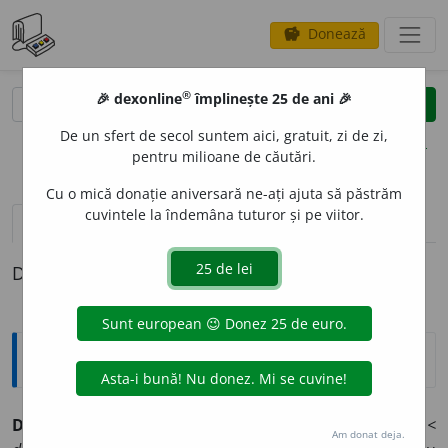
Donează
savings
®
®
🎉 dexonline
împlinește 25 de ani 🎉
caută
clear
search
De un sfert de secol suntem aici, gratuit, zi de zi,
opțiuni
pentru milioane de căutări.
Cu o mică donație aniversară ne-ați ajuta să păstrăm
cuvintele la îndemâna tuturor și pe viitor.
pronunție
(4)
volume_up
definiții (1)
Definiția cu ID-ul 915455:
Jargon
DIMINUT
I
V
s. n.
(
cf.
fr.
diminutif,
lat.
deminutivus <
Am donat deja.