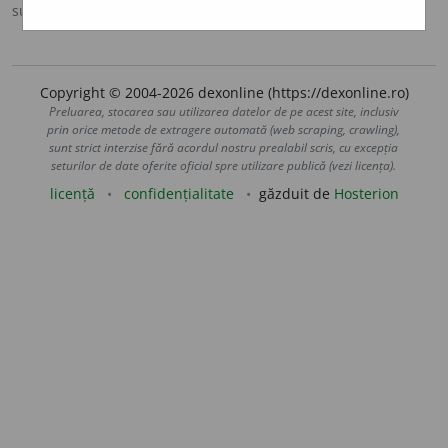
sursa:
DOOM 2 (2005)
adăugată de
raduborza
acțiuni
Copyright © 2004-2026 dexonline (https://dexonline.ro)
Preluarea, stocarea sau utilizarea datelor de pe acest site, inclusiv
prin orice metode de extragere automată (web scraping, crawling),
sunt strict interzise fără acordul nostru prealabil scris, cu excepția
seturilor de date oferite oficial spre utilizare publică (vezi licența).
licență
confidențialitate
găzduit de
Hosterion