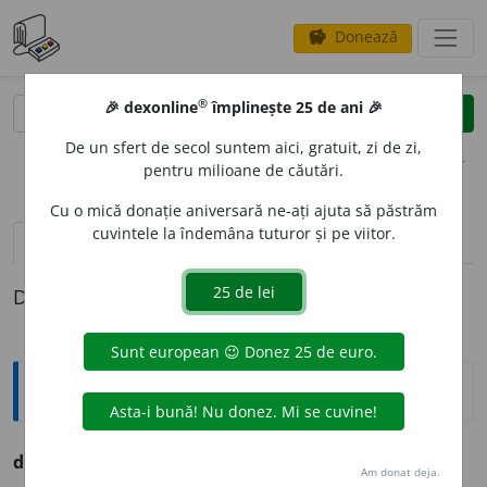
Donează
savings
®
®
🎉 dexonline
împlinește 25 de ani 🎉
caută
clear
search
De un sfert de secol suntem aici, gratuit, zi de zi,
opțiuni
pentru milioane de căutări.
Cu o mică donație aniversară ne-ați ajuta să păstrăm
cuvintele la îndemâna tuturor și pe viitor.
pronunție
(4)
volume_up
definiții (1)
Definiția cu ID-ul 767773:
Ortografice DOOM
2
diminut
i
v
s. n.
,
pl.
diminut
i
ve
Am donat deja.