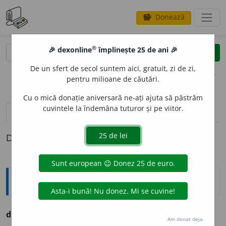
Donează
savings
®
®
🎉 dexonline
împlinește 25 de ani 🎉
caută
clear
search
De un sfert de secol suntem aici, gratuit, zi de zi,
opțiuni
pentru milioane de căutări.
Cu o mică donație aniversară ne-ați ajuta să păstrăm
cuvintele la îndemâna tuturor și pe viitor.
pronunție
(4)
volume_up
definiții (1)
Definiția cu ID-ul 1307851:
Ortografice DOOM
diminut
i
v
s.
n.
,
pl.
diminut
i
ve
Am donat deja.