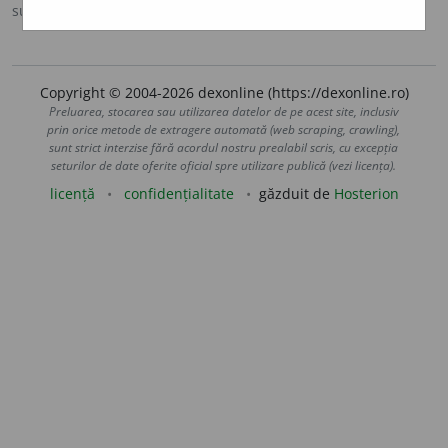
sursa:
DOOM 3 (2021)
adăugată de
gall
acțiuni
Copyright © 2004-2026 dexonline (https://dexonline.ro)
Preluarea, stocarea sau utilizarea datelor de pe acest site, inclusiv
prin orice metode de extragere automată (web scraping, crawling),
sunt strict interzise fără acordul nostru prealabil scris, cu excepția
seturilor de date oferite oficial spre utilizare publică (vezi licența).
licență
confidențialitate
găzduit de
Hosterion