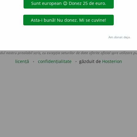
amentală ~.)
e
siveco
acțiuni
Am donat deja.
Copyright © 2004-2026 dexonline (https://dexonline.ro)
area datelor de pe acest site, inclusiv prin orice metode de extragere automată (web s
dul nostru prealabil scris, cu excepția seturilor de date oferite oficial spre utilizare pub
licență
confidențialitate
găzduit de
Hosterion