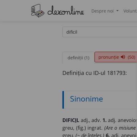
Despre noi
Volunt
®
pronunție
(50)
volume_up
definiții (1)
Definiția cu ID-ul 181793:
Sinonime
DIFIC
I
L
adj., adv.
1.
adj. anevoios,
greu, (fig.) ingrat.
(Are o misiune 
greu.
(~ de înțeles.)
6.
adj. anevoio