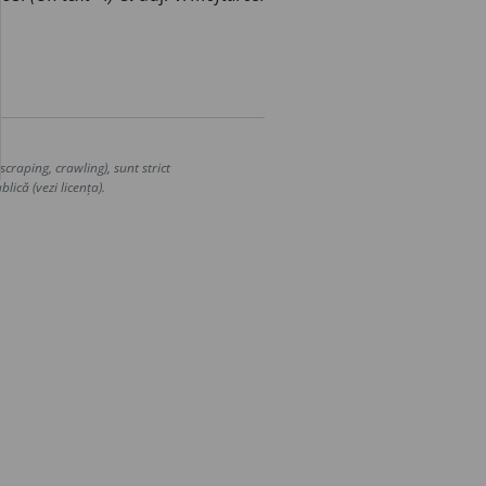
craping, crawling), sunt strict
lică (vezi licența).