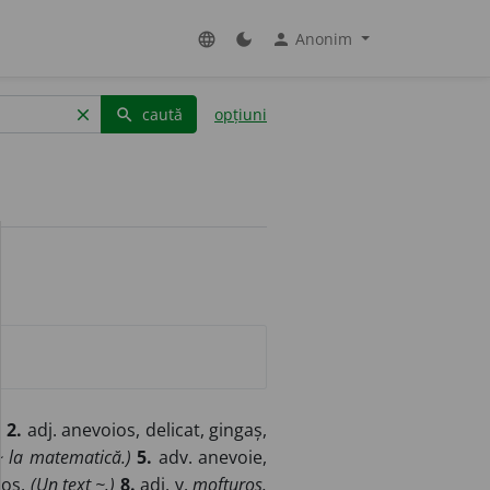
Anonim
language
dark_mode
person
caută
opțiuni
clear
search
)
2.
adj. anevoios, delicat, gingaș,
 la matematică.)
5.
adv. anevoie,
ios.
(Un text ~.)
8.
adj. v.
mofturos.