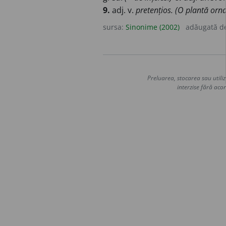
9.
adj. v.
pretențios. (O plantă orn
sursa:
Sinonime (2002)
adăugată d
Preluarea, stocarea sau utiliz
interzise fără acor