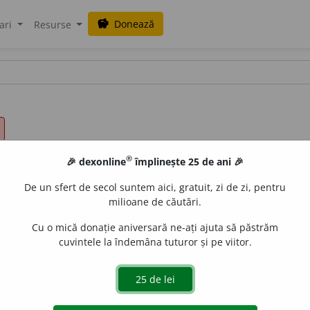
Donează
savings
ari
Resurse
®
🎉 dexonline
împlinește 25 de ani 🎉
De un sfert de secol suntem aici, gratuit, zi de zi, pentru
milioane de căutări.
Cu o mică donație aniversară ne-ați ajuta să păstrăm
cuvintele la îndemâna tuturor și pe viitor.
 greu, (pop.) ostenitor, (înv. și reg.) ostenicios.
(O treabă ~.
~.)
3.
adj. v.
anevoios.
4.
adj. complicat, greu.
(O problemă ~
s, greoi, (astăzi rar) silnic.
(Un mers ~.)
7.
adj. greu, pretenț