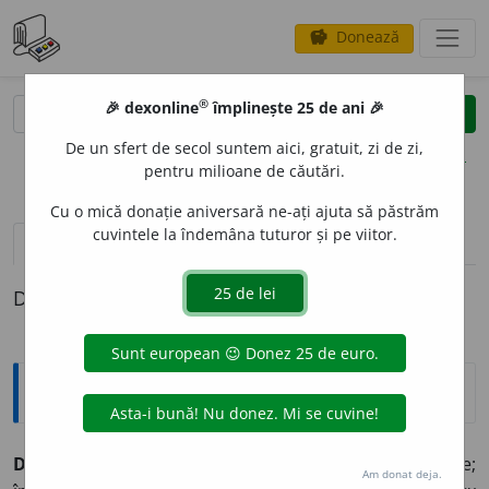
Donează
savings
®
®
🎉 dexonline
împlinește 25 de ani 🎉
caută
clear
search
De un sfert de secol suntem aici, gratuit, zi de zi,
opțiuni
pentru milioane de căutări.
Cu o mică donație aniversară ne-ați ajuta să păstrăm
cuvintele la îndemâna tuturor și pe viitor.
pronunție
(1)
volume_up
definiții (1)
Definiția cu ID-ul 1369545:
Explicative DEX
DICHIS
I
T
adj.
①
p.
DICHIS
I
¶
2 Gătit frumos, cu îngrijire;
Am donat deja.