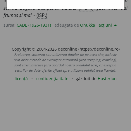
împodobit:
între cei mai dichisiți și mai sprinteni, doi mai cu
seamă trăgeau atențiunea sexului
(I.-GH.)
;
făcu altul mai
frumos și mai ~
(ISP.)
.
sursa:
CADE (1926-1931)
adăugată de
Onukka
acțiuni
Copyright © 2004-2026 dexonline (https://dexonline.ro)
Preluarea, stocarea sau utilizarea datelor de pe acest site, inclusiv
prin orice metode de extragere automată (web scraping, crawling),
sunt strict interzise fără acordul nostru prealabil scris, cu excepția
seturilor de date oferite oficial spre utilizare publică (vezi licența).
licență
confidențialitate
găzduit de
Hosterion