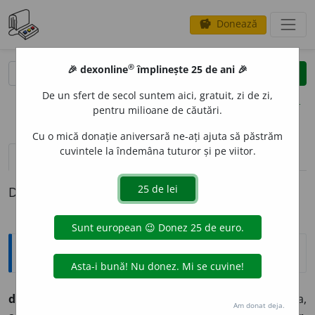
Donează
savings
®
®
🎉 dexonline
împlinește 25 de ani 🎉
caută
clear
search
De un sfert de secol suntem aici, gratuit, zi de zi,
opțiuni
pentru milioane de căutări.
Cu o mică donație aniversară ne-ați ajuta să păstrăm
cuvintele la îndemâna tuturor și pe viitor.
definiții (1)
Definiția cu ID-ul 444512:
Etimologice
dichis
i
(dichis
e
sc, dichis
i
t),
vb.
–
1.
A aranja, a ordona,
Am donat deja.