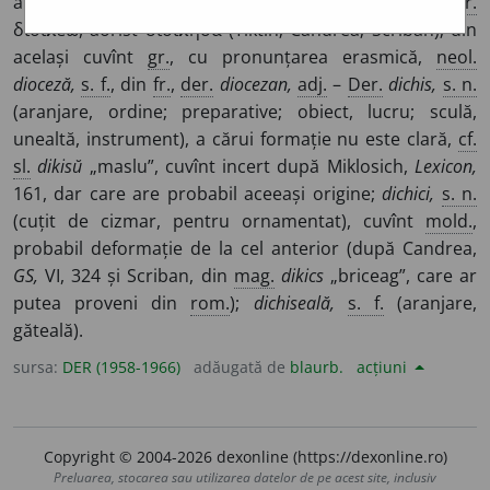
a prepara. –
2.
A aranja, a găti, a împodobi.
Ngr.
διοιϰέω, aorist διοίϰησα (Tiktin; Candrea; Scriban); din
același cuvînt
gr.
, cu pronunțarea erasmică,
neol.
dioceză,
s. f.
, din
fr.
,
der.
diocezan,
adj.
–
Der.
dichis,
s. n.
(aranjare, ordine; preparative; obiect, lucru; sculă,
unealtă, instrument), a cărui formație nu este clară,
cf.
sl.
dikisŭ
„maslu”, cuvînt incert după Miklosich,
Lexicon,
161, dar care are probabil aceeași origine;
dichici,
s. n.
(cuțit de cizmar, pentru ornamentat), cuvînt
mold.
,
probabil deformație de la cel anterior (după Candrea,
GS,
VI, 324 și Scriban, din
mag.
dikics
„briceag”, care ar
putea proveni din
rom.
);
dichiseală,
s. f.
(aranjare,
găteală).
sursa:
DER (1958-1966)
adăugată de
blaurb.
acțiuni
Copyright © 2004-2026 dexonline (https://dexonline.ro)
Preluarea, stocarea sau utilizarea datelor de pe acest site, inclusiv