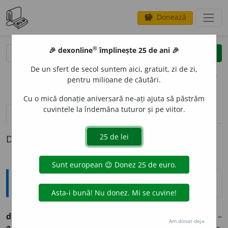
Donează
savings
®
®
🎉 dexonline
împlinește 25 de ani 🎉
caută
clear
search
De un sfert de secol suntem aici, gratuit, zi de zi,
opțiuni
pentru milioane de căutări.
Cu o mică donație aniversară ne-ați ajuta să păstrăm
cuvintele la îndemâna tuturor și pe viitor.
pronunție
(2)
volume_up
definiții (1)
Definiția cu ID-ul 444479:
Etimologice
di
a
c (diaci),
s. m.
–
1.
(
Înv.
,
Trans.
) Cîntăreț bisericesc. –
Am donat deja.