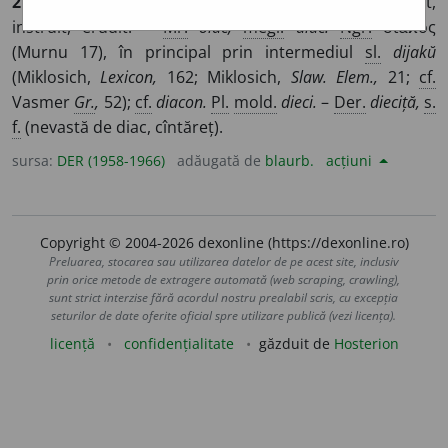
2.
Scriitor de cancelarie, copist. –
3.
Scriitor, om cult,
instruit, erudit. –
Mr.
δiac,
megl.
diac.
Ngr.
διάϰος
(Murnu 17), în principal prin intermediul
sl.
dijakŭ
(Miklosich,
Lexicon,
162; Miklosich,
Slaw. Elem.,
21;
cf.
Vasmer
Gr.
,
52);
cf.
diacon.
Pl.
mold.
dieci.
–
Der.
dieciță,
s.
f.
(nevastă de diac, cîntăreț).
sursa:
DER (1958-1966)
adăugată de
blaurb.
acțiuni
Copyright © 2004-2026 dexonline (https://dexonline.ro)
Preluarea, stocarea sau utilizarea datelor de pe acest site, inclusiv
prin orice metode de extragere automată (web scraping, crawling),
sunt strict interzise fără acordul nostru prealabil scris, cu excepția
seturilor de date oferite oficial spre utilizare publică (vezi licența).
licență
confidențialitate
găzduit de
Hosterion