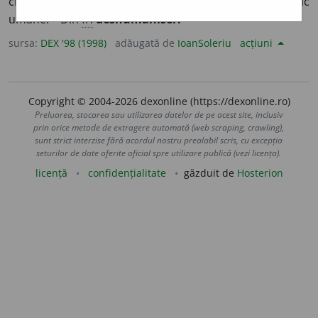
cineva să-și piardă sau a-și pierde caracterele specific
umane. – Din
fr.
déshumaniser.
sursa:
DEX '98 (1998)
adăugată de
IoanSoleriu
acțiuni
Copyright © 2004-2026 dexonline (https://dexonline.ro)
Preluarea, stocarea sau utilizarea datelor de pe acest site, inclusiv
prin orice metode de extragere automată (web scraping, crawling),
sunt strict interzise fără acordul nostru prealabil scris, cu excepția
seturilor de date oferite oficial spre utilizare publică (vezi licența).
licență
confidențialitate
găzduit de
Hosterion