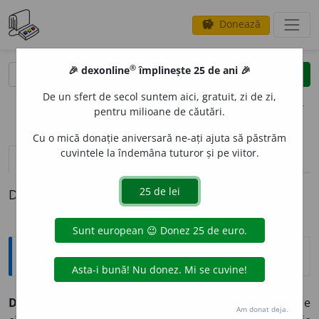
Donează
savings
®
®
🎉 dexonline
împlinește 25 de ani 🎉
caută
clear
search
De un sfert de secol suntem aici, gratuit, zi de zi,
opțiuni
pentru milioane de căutări.
Cu o mică donație aniversară ne-ați ajuta să păstrăm
cuvintele la îndemâna tuturor și pe viitor.
pronunție
(1)
volume_up
definiții (1)
Definiția cu ID-ul 61514:
Explicative DEX
DEZUMANIZ
A
,
dezumanizez,
vb.
I.
Tranz.
și
refl.
A face pe
Am donat deja.