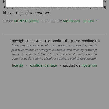
piardă, a-și pierde caracterele sau sentimentele umane;
a (se) abrutiza. II.
tr.
a prezenta schematic un personaj
literar. (<
fr.
déshumaniser
)
sursa:
MDN '00 (2000)
adăugată de
raduborza
acțiuni
Copyright © 2004-2026 dexonline (https://dexonline.ro)
Preluarea, stocarea sau utilizarea datelor de pe acest site, inclusiv
prin orice metode de extragere automată (web scraping, crawling),
sunt strict interzise fără acordul nostru prealabil scris, cu excepția
seturilor de date oferite oficial spre utilizare publică (vezi licența).
licență
confidențialitate
găzduit de
Hosterion