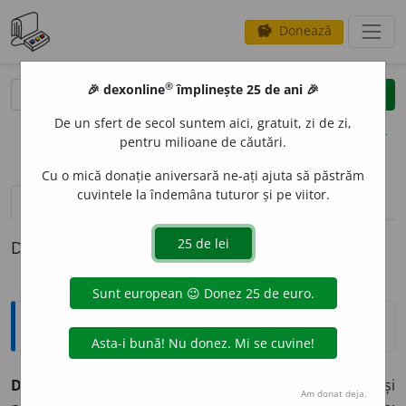
Donează
savings
®
®
🎉 dexonline
împlinește 25 de ani 🎉
caută
clear
search
De un sfert de secol suntem aici, gratuit, zi de zi,
opțiuni
pentru milioane de căutări.
Cu o mică donație aniversară ne-ați ajuta să păstrăm
cuvintele la îndemâna tuturor și pe viitor.
pronunție
(1)
volume_up
definiții (1)
Definiția cu ID-ul 460203:
Explicative DEX
DEZUMANIZ
A
vb.
I.
tr.
,
refl.
a face (pe cineva) să-și
Am donat deja.