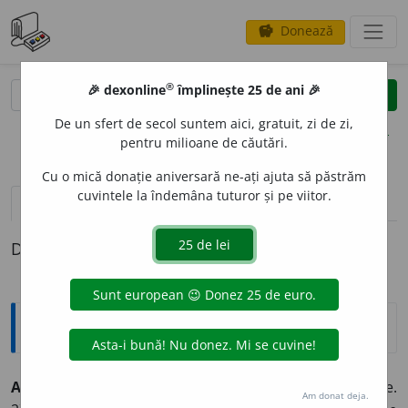
Donează
savings
®
®
🎉 dexonline
împlinește 25 de ani 🎉
caută
clear
search
De un sfert de secol suntem aici, gratuit, zi de zi,
opțiuni
pentru milioane de căutări.
Cu o mică donație aniversară ne-ați ajuta să păstrăm
cuvintele la îndemâna tuturor și pe viitor.
definiții (1)
Definiția cu ID-ul 331983:
Explicative DEX
A SE DEZROB
I
mă ~
e
sc
intranz.
1) A se elibera din robie.
Am donat deja.