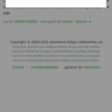
2) A deveni independent, eliberându-se de
conveniențele morale și sociale; a se emancipa. /
dez- + a
robi
sursa:
NODEX (2002)
adăugată de
siveco
acțiuni
Copyright © 2004-2026 dexonline (https://dexonline.ro)
Preluarea, stocarea sau utilizarea datelor de pe acest site, inclusiv
prin orice metode de extragere automată (web scraping, crawling),
sunt strict interzise fără acordul nostru prealabil scris, cu excepția
seturilor de date oferite oficial spre utilizare publică (vezi licența).
licență
confidențialitate
găzduit de
Hosterion