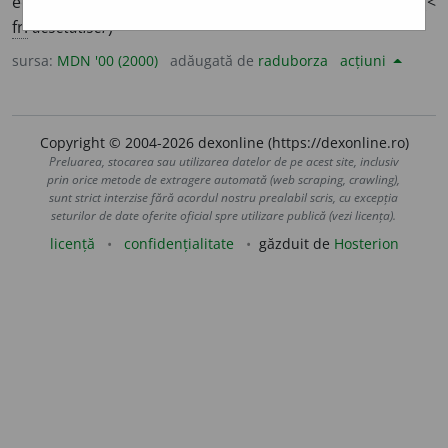
economiei unei țări sau a funcționării unei antreprize. (<
fr.
désétatiser
)
sursa:
MDN '00 (2000)
adăugată de
raduborza
acțiuni
Copyright © 2004-2026 dexonline (https://dexonline.ro)
Preluarea, stocarea sau utilizarea datelor de pe acest site, inclusiv
prin orice metode de extragere automată (web scraping, crawling),
sunt strict interzise fără acordul nostru prealabil scris, cu excepția
seturilor de date oferite oficial spre utilizare publică (vezi licența).
licență
confidențialitate
găzduit de
Hosterion