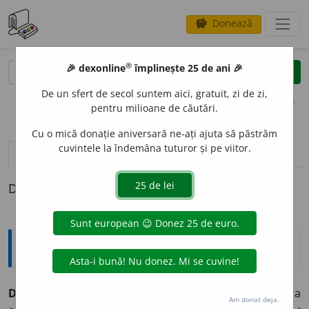
Donează
savings
®
®
🎉 dexonline
împlinește 25 de ani 🎉
caută
clear
search
De un sfert de secol suntem aici, gratuit, zi de zi,
opțiuni
pentru milioane de căutări.
Cu o mică donație aniversară ne-ați ajuta să păstrăm
cuvintele la îndemâna tuturor și pe viitor.
definiții (1)
Definiția cu ID-ul 460109:
Explicative DEX
DEZETATIZ
A
vb.
tr.
a reduce controlul statului asupra
Am donat deja.