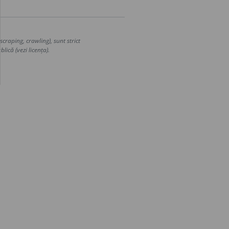
craping, crawling), sunt strict
lică (vezi licența).