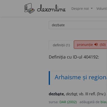
Despre noi
Volunt
®
pronunție
(50)
volume_up
definiții (1)
Definiția cu ID-ul 404192:
Arhaisme și region
dezb
a
te,
dezb
a
t,
vb. III refl. (în
sursa:
DAR (2002)
adăugată de
bla