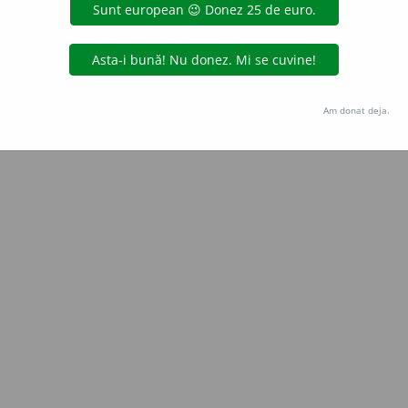
Copyright © 2004-2026 dexonline (https://dexonline.ro)
area datelor de pe acest site, inclusiv prin orice metode de extragere automată (web s
dul nostru prealabil scris, cu excepția seturilor de date oferite oficial spre utilizare pub
Am donat deja.
licență
confidențialitate
găzduit de
Hosterion