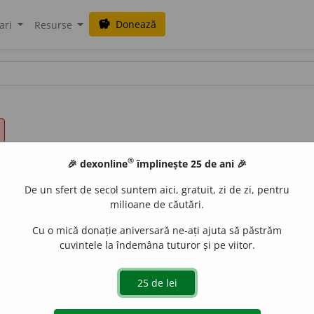
Donează
savings
ari
Resurse
®
🎉 dexonline
împlinește 25 de ani 🎉
De un sfert de secol suntem aici, gratuit, zi de zi, pentru
milioane de căutări.
alisme
Cu o mică donație aniversară ne-ați ajuta să păstrăm
cuvintele la îndemâna tuturor și pe viitor.
v.) a se lepăda (de cineva), a se desolidariza; a renunța.
urb.
acțiuni