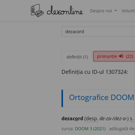
Despre noi
Volunt
®
pronunție
(22)
volume_up
definiții (1)
Definiția cu ID-ul 1307324:
Ortografice DOOM
dezac
o
rd
(
desp.
de-za-/dez-a-
)
s.
sursa:
DOOM 3 (2021)
adăugată d