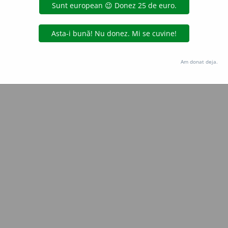
Copyright © 2004-2026 dexonline (https://dexonline.ro)
area datelor de pe acest site, inclusiv prin orice metode de extragere automată (web s
dul nostru prealabil scris, cu excepția seturilor de date oferite oficial spre utilizare pub
Am donat deja.
licență
confidențialitate
găzduit de
Hosterion