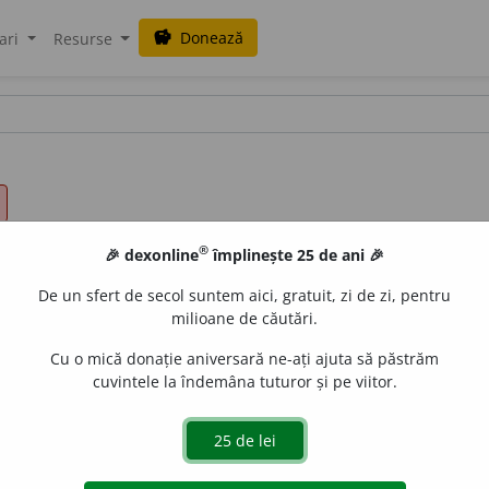
Donează
savings
ari
Resurse
®
🎉 dexonline
împlinește 25 de ani 🎉
De un sfert de secol suntem aici, gratuit, zi de zi, pentru
milioane de căutări.
Cu o mică donație aniversară ne-ați ajuta să păstrăm
cuvintele la îndemâna tuturor și pe viitor.
n.
,
pl.
dezac
o
rduri
e
gall
acțiuni