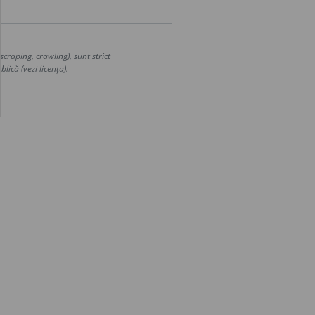
craping, crawling), sunt strict
lică (vezi licența).