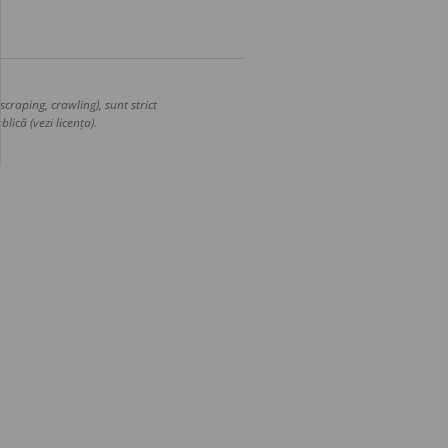
craping, crawling), sunt strict
lică (vezi licența).