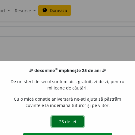
Donează
savings
ari
Resurse
®
🎉 dexonline
împlinește 25 de ani 🎉
De un sfert de secol suntem aici, gratuit, zi de zi, pentru
milioane de căutări.
Cu o mică donație aniversară ne-ați ajuta să păstrăm
cuvintele la îndemâna tuturor și pe viitor.
pune fără rezerve în serviciul cuiva sau a ceva; a se dedica,