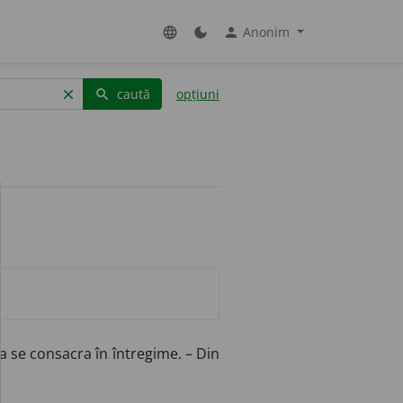
Anonim
language
dark_mode
person
caută
opțiuni
clear
search
 a se consacra în întregime. – Din