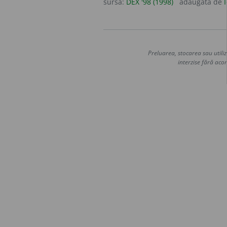
sursa:
DEX '98 (1998)
adăugată de
Preluarea, stocarea sau utiliz
interzise fără acor