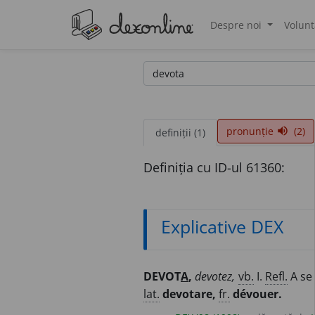
Despre noi
Volunt
®
pronunție
(2)
volume_up
definiții (1)
Definiția cu ID-ul 61360:
Explicative DEX
DEVOT
A
,
devotez,
vb.
I.
Refl.
A se 
lat.
devotare,
fr.
dévouer.