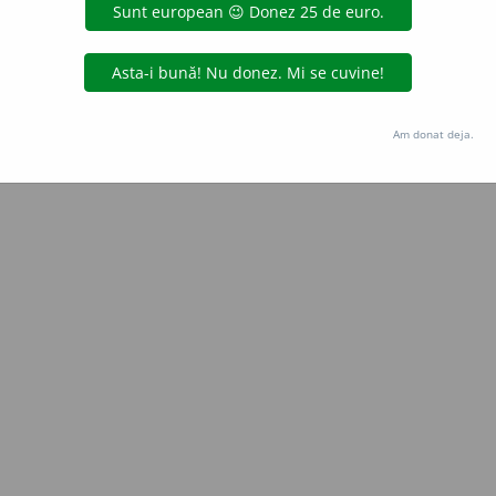
IoanSoleriu
acțiuni
Copyright © 2004-2026 dexonline (https://dexonline.ro)
area datelor de pe acest site, inclusiv prin orice metode de extragere automată (web s
Am donat deja.
dul nostru prealabil scris, cu excepția seturilor de date oferite oficial spre utilizare pub
licență
confidențialitate
găzduit de
Hosterion